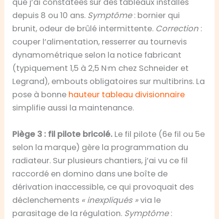
que j’ai constatées sur des tableaux installés
depuis 8 ou 10 ans.
Symptôme
: bornier qui
brunit, odeur de brûlé intermittente.
Correction
:
couper l’alimentation, resserrer au tournevis
dynamométrique selon la notice fabricant
(typiquement 1,5 à 2,5 N·m chez Schneider et
Legrand), embouts obligatoires sur multibrins. La
pose à bonne
hauteur tableau divisionnaire
simplifie aussi la maintenance.
Piège 3 : fil pilote bricolé.
Le fil pilote (6e fil ou 5e
selon la marque) gère la programmation du
radiateur. Sur plusieurs chantiers, j’ai vu ce fil
raccordé en domino dans une boîte de
dérivation inaccessible, ce qui provoquait des
déclenchements
« inexpliqués »
via le
parasitage de la régulation.
Symptôme
: