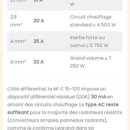
1,5 mm²
16 A
W
2,5
Circuit chauffage
20 A
mm²
standard ≤ 4 500 W
Inertie forte ou
4 mm²
25 A
cumul ≤ 5 750 W
Grand volume ≤ 7
6 mm²
32 A
250 W
Côté différentiel, la NF C 15-100 impose un
dispositif différentiel résiduel
(DDR)
30 mA
en
amont des circuits chauffage. Le
type AC reste
suffisant
pour la majorité des radiateurs résistifs
(convecteurs simples, panneaux radiants),
comme le confirme Legrand dans sa