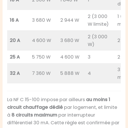
dim
2 (3 000
1 (a
16 A
3 680 W
2 944 W
W limite)
mar
2 (3 000
20 A
4 600 W
3 680 W
2 (4
W)
25 A
5 750 W
4 600 W
3
2
3 (a
32 A
7 360 W
5 888 W
4
mar
La NF C 15-100 impose par ailleurs
au moins 1
circuit chauffage dédié
par logement, et limite
à
8 circuits maximum
par interrupteur
différentiel 30 mA. Cette règle est confirmée par