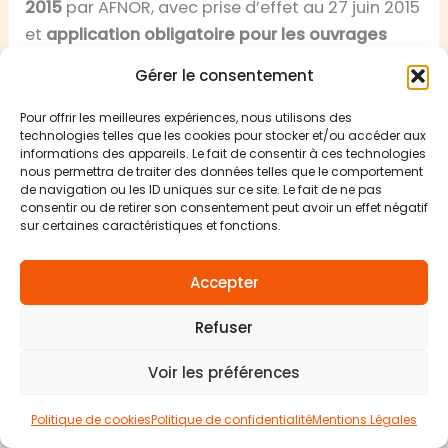
2015
par AFNOR, avec prise d’effet au 27 juin 2015
et
application obligatoire pour les ouvrages
dont la date de référence est postérieure au 27
Gérer le consentement
novembre 2015
(source : fiche CAPEB,
« NF C 15-
100 : parution de l’amendement A5 »
). Il modifie
Pour offrir les meilleures expériences, nous utilisons des
technologies telles que les cookies pour stocker et/ou accéder aux
la
partie 7-771
« locaux d’habitation »
, devenue
informations des appareils. Le fait de consentir à ces technologies
le
Titre 10
dans les arrêtés du 3 août 2016 publiés
nous permettra de traiter des données telles que le comportement
de navigation ou les ID uniques sur ce site. Le fait de ne pas
sur Légifrance, et la
partie 7-701
« locaux
consentir ou de retirer son consentement peut avoir un effet négatif
contenant une baignoire ou une douche »
.
sur certaines caractéristiques et fonctions.
Aucun acteur du top 10 SERP ne cite ces
références précises, ce qui fait du sourçage
Accepter
l’angle différenciant de cet article.
Refuser
Concrètement, pour le chauffage électrique, A5
Voir les préférences
a restructuré les règles sur le
sectionnement par
fil pilote
, la
sélectivité différentielle
et le
Politique de cookies
Politique de confidentialité
Mentions Légales
nombre minimal de circuits dédiés
par