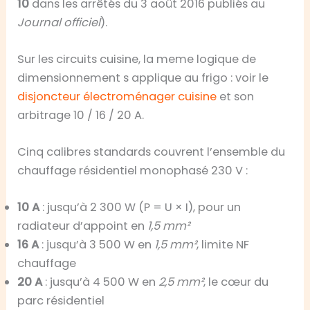
10
dans les arrêtés du 3 août 2016 publiés au
Journal officiel
).
Sur les circuits cuisine, la meme logique de
dimensionnement s applique au frigo : voir le
disjoncteur électroménager cuisine
et son
arbitrage 10 / 16 / 20 A.
Cinq calibres standards couvrent l’ensemble du
chauffage résidentiel monophasé 230 V :
10 A
: jusqu’à 2 300 W (P = U × I), pour un
radiateur d’appoint en
1,5 mm²
16 A
: jusqu’à 3 500 W en
1,5 mm²
, limite NF
chauffage
20 A
: jusqu’à 4 500 W en
2,5 mm²
, le cœur du
parc résidentiel