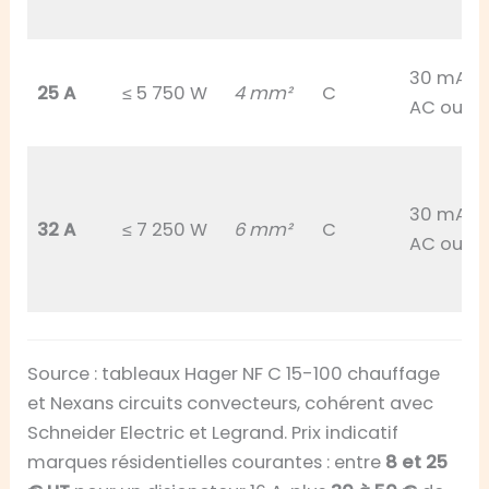
30 mA t
25 A
≤ 5 750 W
4 mm²
C
AC ou A
30 mA t
32 A
≤ 7 250 W
6 mm²
C
AC ou A
Source : tableaux Hager NF C 15-100 chauffage
et Nexans circuits convecteurs, cohérent avec
Schneider Electric et Legrand. Prix indicatif
marques résidentielles courantes : entre
8 et 25