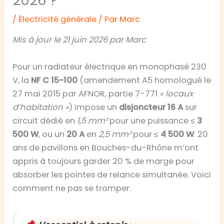
2026 ?
/
Électricité générale
/ Par
Marc
Mis à jour le 21 juin 2026 par Marc
Pour un radiateur électrique en monophasé 230
V, la
NF C 15-100
(amendement A5 homologué le
27 mai 2015 par AFNOR, partie 7-771
« locaux
d’habitation »
) impose un
disjoncteur 16 A
sur
circuit dédié en
1,5 mm²
pour une puissance ≤
3
500 W
, ou un
20 A
en
2,5 mm²
pour ≤
4 500 W
. 20
ans de pavillons en Bouches-du-Rhône m’ont
appris à toujours garder 20 % de marge pour
absorber les pointes de relance simultanée. Voici
comment ne pas se tromper.