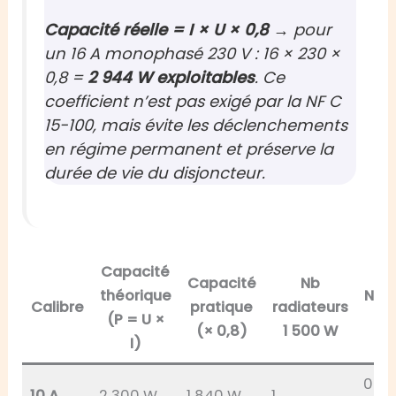
Capacité réelle = I × U × 0,8
→ pour
un 16 A monophasé 230 V : 16 × 230 ×
0,8 =
2 944 W exploitables
. Ce
coefficient n’est pas exigé par la NF C
15-100, mais évite les déclenchements
en régime permanent et préserve la
durée de vie du disjoncteur.
Capacité
Capacité
Nb
théorique
Nb r
Calibre
pratique
radiateurs
(P = U ×
2
(× 0,8)
1 500 W
I)
0 (s
10 A
2 300 W
1 840 W
1