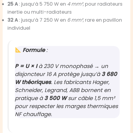
25 A
: jusqu’à 5 750 W en
4 mm²
, pour radiateurs
inertie ou multi-radiateurs
32 A
: jusqu’à 7 250 W en
6 mm²
, rare en pavillon
individuel
Formule
:
P = U × I
à 230 V monophasé → un
disjoncteur 16 A protège jusqu’à
3 680
W théoriques
. Les fabricants Hager,
Schneider, Legrand, ABB bornent en
pratique à
3 500 W
sur câble
1,5 mm²
pour respecter les marges thermiques
NF chauffage.