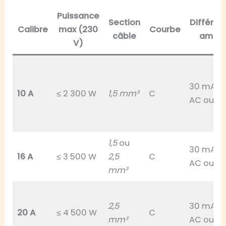
Puissance
Section
Différent
Calibre
max (230
Courbe
câble
amon
V)
30 mA t
10 A
≤ 2 300 W
1,5 mm²
C
AC ou A
1,5
ou
30 mA t
16 A
≤ 3 500 W
2,5
C
AC ou A
mm²
2,5
30 mA t
20 A
≤ 4 500 W
C
mm²
AC ou A