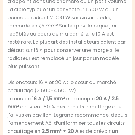
d’appoint dans une chambre ou un petit volume.
La cible typique : un convecteur 1 500 W ou un
panneau radiant 2 000 W sur circuit dédié,
raccordé en
1,5 mm²
. Sur les pavillons que j’ai
recâblés au cours de ma carrière, le 10 A est
resté rare. La plupart des installateurs calent par
défaut sur 16 A pour conserver une marge si le
radiateur est remplacé un jour par un modèle
plus puissant.
Disjoncteurs 16 A et 20 A : le cœur du marché
chauffage (3 500-4 500 W)
Le couple
16 A / 1,5 mm²
et le couple
20 A / 2,5
mm²
couvrent 80 % des circuits chauffage que
j’ai vus en pavillon. Legrand recommande, depuis
l’amendement A5, d’uniformiser tous les circuits
chauffage en
2,5 mm² + 20 A
et de prévoir
un