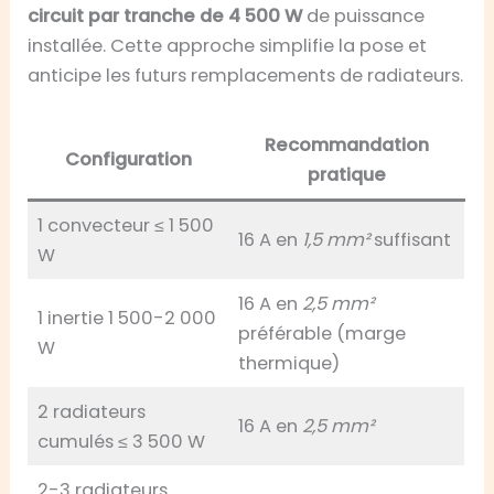
circuit par tranche de 4 500 W
de puissance
installée. Cette approche simplifie la pose et
anticipe les futurs remplacements de radiateurs.
Recommandation
Configuration
pratique
1 convecteur ≤ 1 500
16 A en
1,5 mm²
suffisant
W
16 A en
2,5 mm²
1 inertie 1 500-2 000
préférable (marge
W
thermique)
2 radiateurs
16 A en
2,5 mm²
cumulés ≤ 3 500 W
2-3 radiateurs