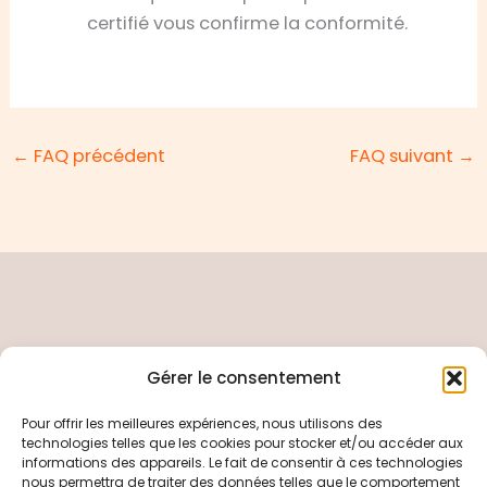
certifié vous confirme la conformité.
←
FAQ précédent
FAQ suivant
→
Gérer le consentement
Pour offrir les meilleures expériences, nous utilisons des
Copyright © 2026 Electricité Générale particulier
technologies telles que les cookies pour stocker et/ou accéder aux
et professionnel
informations des appareils. Le fait de consentir à ces technologies
nous permettra de traiter des données telles que le comportement