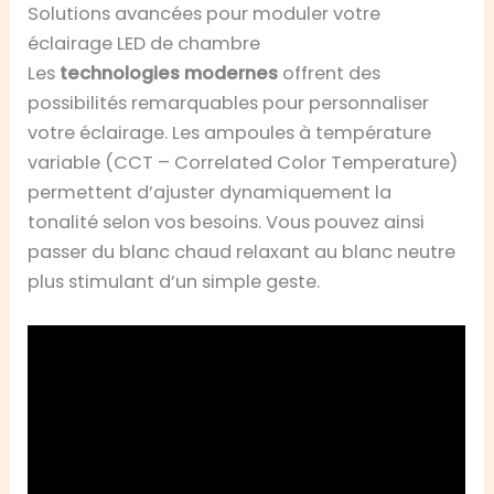
Solutions avancées pour moduler votre
éclairage LED de chambre
Les
technologies modernes
offrent des
possibilités remarquables pour personnaliser
votre éclairage. Les ampoules à température
variable (CCT – Correlated Color Temperature)
permettent d’ajuster dynamiquement la
tonalité selon vos besoins. Vous pouvez ainsi
passer du blanc chaud relaxant au blanc neutre
plus stimulant d’un simple geste.