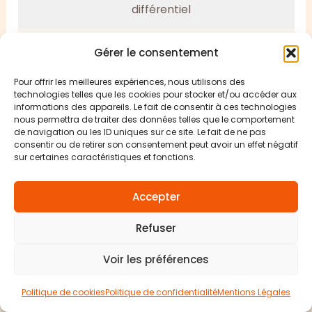
différentiel
Inspection
Gérer le consentement
visuelle
Particuliers
Annuel
Pour offrir les meilleures expériences, nous utilisons des
(prises,
technologies telles que les cookies pour stocker et/ou accéder aux
câbles)
informations des appareils. Le fait de consentir à ces technologies
nous permettra de traiter des données telles que le comportement
de navigation ou les ID uniques sur ce site. Le fait de ne pas
Diagnostic
Vente >15
consentir ou de retirer son consentement peut avoir un effet négatif
Particuliers
sur certaines caractéristiques et fonctions.
électrique
ans
Accepter
Vérification
Mise en
Professionnels
initiale
service
Refuser
Voir les préférences
Contrôles
par
Professionnels
Annuel
Politique de cookies
Politique de confidentialité
Mentions Légales
organisme